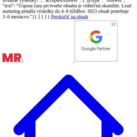
uvidíme výsledky?", "acceptedAnswer": {"@type": "Answer",
"text": "Úspora času pri tvorbe obsahu je viditeľná okamžite. Lead
nurturing prináša výsledky do 4–8 týždňov. SEO obsah potrebuje
3–6 mesiacov."}} ] } ] }
Preskočiť na obsah