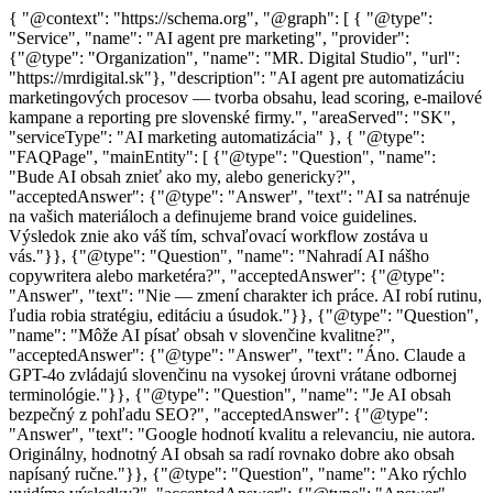
{ "@context": "https://schema.org", "@graph": [ { "@type":
"Service", "name": "AI agent pre marketing", "provider":
{"@type": "Organization", "name": "MR. Digital Studio", "url":
"https://mrdigital.sk"}, "description": "AI agent pre automatizáciu
marketingových procesov — tvorba obsahu, lead scoring, e-mailové
kampane a reporting pre slovenské firmy.", "areaServed": "SK",
"serviceType": "AI marketing automatizácia" }, { "@type":
"FAQPage", "mainEntity": [ {"@type": "Question", "name":
"Bude AI obsah znieť ako my, alebo genericky?",
"acceptedAnswer": {"@type": "Answer", "text": "AI sa natrénuje
na vašich materiáloch a definujeme brand voice guidelines.
Výsledok znie ako váš tím, schvaľovací workflow zostáva u
vás."}}, {"@type": "Question", "name": "Nahradí AI nášho
copywritera alebo marketéra?", "acceptedAnswer": {"@type":
"Answer", "text": "Nie — zmení charakter ich práce. AI robí rutinu,
ľudia robia stratégiu, editáciu a úsudok."}}, {"@type": "Question",
"name": "Môže AI písať obsah v slovenčine kvalitne?",
"acceptedAnswer": {"@type": "Answer", "text": "Áno. Claude a
GPT-4o zvládajú slovenčinu na vysokej úrovni vrátane odbornej
terminológie."}}, {"@type": "Question", "name": "Je AI obsah
bezpečný z pohľadu SEO?", "acceptedAnswer": {"@type":
"Answer", "text": "Google hodnotí kvalitu a relevanciu, nie autora.
Originálny, hodnotný AI obsah sa radí rovnako dobre ako obsah
napísaný ručne."}}, {"@type": "Question", "name": "Ako rýchlo