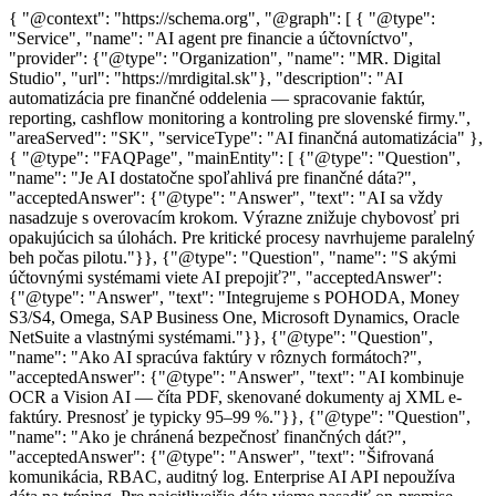
{ "@context": "https://schema.org", "@graph": [ { "@type":
"Service", "name": "AI agent pre financie a účtovníctvo",
"provider": {"@type": "Organization", "name": "MR. Digital
Studio", "url": "https://mrdigital.sk"}, "description": "AI
automatizácia pre finančné oddelenia — spracovanie faktúr,
reporting, cashflow monitoring a kontroling pre slovenské firmy.",
"areaServed": "SK", "serviceType": "AI finančná automatizácia" },
{ "@type": "FAQPage", "mainEntity": [ {"@type": "Question",
"name": "Je AI dostatočne spoľahlivá pre finančné dáta?",
"acceptedAnswer": {"@type": "Answer", "text": "AI sa vždy
nasadzuje s overovacím krokom. Výrazne znižuje chybovosť pri
opakujúcich sa úlohách. Pre kritické procesy navrhujeme paralelný
beh počas pilotu."}}, {"@type": "Question", "name": "S akými
účtovnými systémami viete AI prepojiť?", "acceptedAnswer":
{"@type": "Answer", "text": "Integrujeme s POHODA, Money
S3/S4, Omega, SAP Business One, Microsoft Dynamics, Oracle
NetSuite a vlastnými systémami."}}, {"@type": "Question",
"name": "Ako AI spracúva faktúry v rôznych formátoch?",
"acceptedAnswer": {"@type": "Answer", "text": "AI kombinuje
OCR a Vision AI — číta PDF, skenované dokumenty aj XML e-
faktúry. Presnosť je typicky 95–99 %."}}, {"@type": "Question",
"name": "Ako je chránená bezpečnosť finančných dát?",
"acceptedAnswer": {"@type": "Answer", "text": "Šifrovaná
komunikácia, RBAC, auditný log. Enterprise AI API nepoužíva