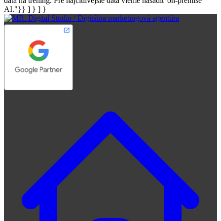
dáta na tréning. Pre najcitlivejšie dáta vieme nasadiť on-premise
AI."}} ] } ] }