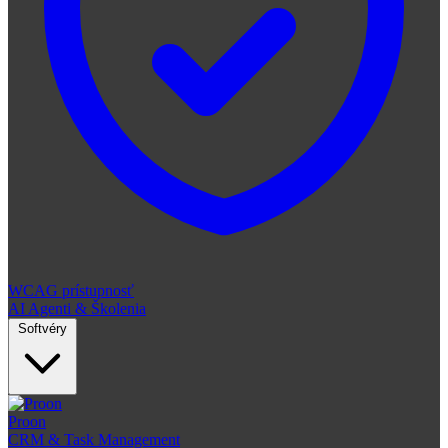
WCAG prístupnosť
AI Agenti & Školenia
Softvéry
Proon
CRM & Task Management