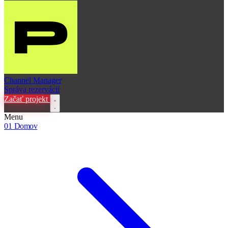
Channel Manager
Správa rezervácií
Začať projekt
Menu
01
Domov