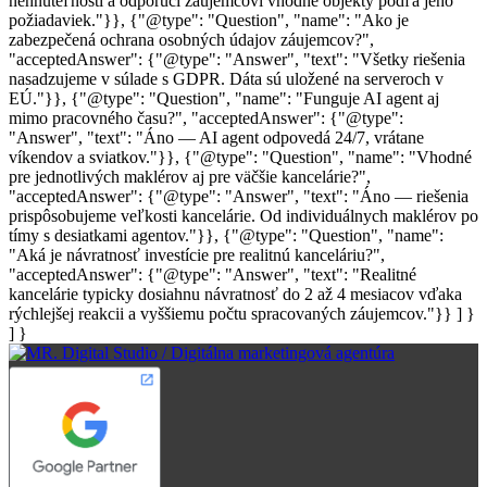
nehnuteľností a odporučí záujemcovi vhodné objekty podľa jeho
požiadaviek."}}, {"@type": "Question", "name": "Ako je
zabezpečená ochrana osobných údajov záujemcov?",
"acceptedAnswer": {"@type": "Answer", "text": "Všetky riešenia
nasadzujeme v súlade s GDPR. Dáta sú uložené na serveroch v
EÚ."}}, {"@type": "Question", "name": "Funguje AI agent aj
mimo pracovného času?", "acceptedAnswer": {"@type":
"Answer", "text": "Áno — AI agent odpovedá 24/7, vrátane
víkendov a sviatkov."}}, {"@type": "Question", "name": "Vhodné
pre jednotlivých maklérov aj pre väčšie kancelárie?",
"acceptedAnswer": {"@type": "Answer", "text": "Áno — riešenia
prispôsobujeme veľkosti kancelárie. Od individuálnych maklérov po
tímy s desiatkami agentov."}}, {"@type": "Question", "name":
"Aká je návratnosť investície pre realitnú kanceláriu?",
"acceptedAnswer": {"@type": "Answer", "text": "Realitné
kancelárie typicky dosiahnu návratnosť do 2 až 4 mesiacov vďaka
rýchlejšej reakcii a vyššiemu počtu spracovaných záujemcov."}} ] }
] }