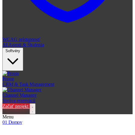
WCAG prístupnosť
AI Agenti & Školenia
Softvéry
Proon
CRM & Task Management
Channel Manager
Správa rezervácií
Začať projekt
Menu
01
Domov