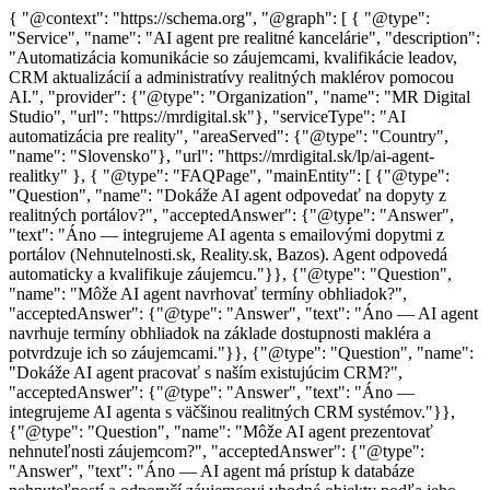
{ "@context": "https://schema.org", "@graph": [ { "@type":
"Service", "name": "AI agent pre realitné kancelárie", "description":
"Automatizácia komunikácie so záujemcami, kvalifikácie leadov,
CRM aktualizácií a administratívy realitných maklérov pomocou
AI.", "provider": {"@type": "Organization", "name": "MR Digital
Studio", "url": "https://mrdigital.sk"}, "serviceType": "AI
automatizácia pre reality", "areaServed": {"@type": "Country",
"name": "Slovensko"}, "url": "https://mrdigital.sk/lp/ai-agent-
realitky" }, { "@type": "FAQPage", "mainEntity": [ {"@type":
"Question", "name": "Dokáže AI agent odpovedať na dopyty z
realitných portálov?", "acceptedAnswer": {"@type": "Answer",
"text": "Áno — integrujeme AI agenta s emailovými dopytmi z
portálov (Nehnutelnosti.sk, Reality.sk, Bazos). Agent odpovedá
automaticky a kvalifikuje záujemcu."}}, {"@type": "Question",
"name": "Môže AI agent navrhovať termíny obhliadok?",
"acceptedAnswer": {"@type": "Answer", "text": "Áno — AI agent
navrhuje termíny obhliadok na základe dostupnosti makléra a
potvrdzuje ich so záujemcami."}}, {"@type": "Question", "name":
"Dokáže AI agent pracovať s naším existujúcim CRM?",
"acceptedAnswer": {"@type": "Answer", "text": "Áno —
integrujeme AI agenta s väčšinou realitných CRM systémov."}},
{"@type": "Question", "name": "Môže AI agent prezentovať
nehnuteľnosti záujemcom?", "acceptedAnswer": {"@type":
"Answer", "text": "Áno — AI agent má prístup k databáze